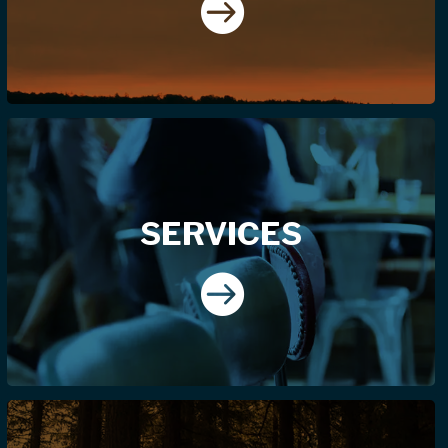

SERVICES
