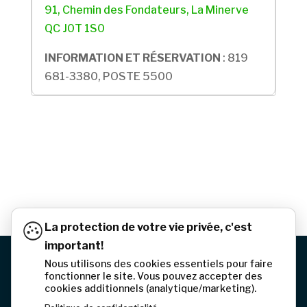
91, Chemin des Fondateurs, La Minerve
QC J0T 1S0
INFORMATION ET RÉSERVATION
: 819
681-3380, POSTE 5500
La protection de votre vie privée, c'est
important!
Nous utilisons des cookies essentiels pour faire
© 2026 Municipalité de La Minerve | Tous droits
fonctionner le site. Vous pouvez accepter des
cookies additionnels (analytique/marketing).
réservés