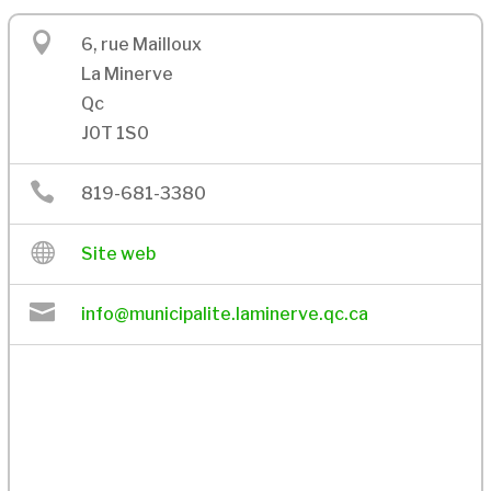

6, rue Mailloux
La Minerve
Qc
J0T 1S0

819-681-3380

Site web

info@municipalite.laminerve.qc.ca