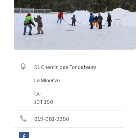

91 Chemin des Fondateurs
La Minerve
Qc
J0T 1S0

819-681-3380