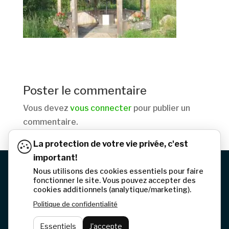
Poster le commentaire
Vous devez
vous connecter
pour publier un
commentaire.
La protection de votre vie privée, c'est
important!
Nous utilisons des cookies essentiels pour faire
© 2026 Municipalité de La Minerve | Tous droits
fonctionner le site. Vous pouvez accepter des
cookies additionnels (analytique/marketing).
réservés
Politique de confidentialité
Politique de confidentialité
Site web – Tramweb
Essentiels
J'accepte