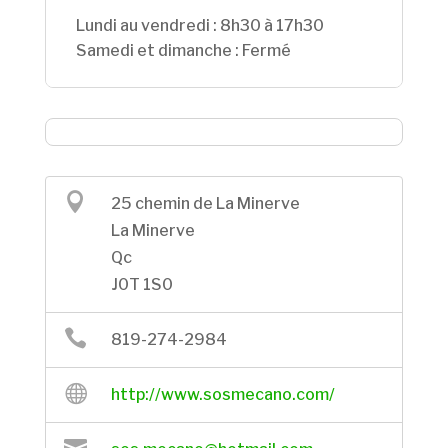
Lundi au vendredi : 8h30 à 17h30
Samedi et dimanche : Fermé

25 chemin de La Minerve
La Minerve
Qc
J0T 1S0

819-274-2984

http://www.sosmecano.com/
